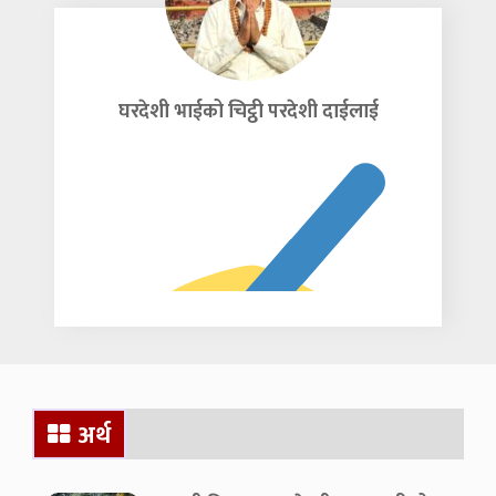
“शून्य समय” हो। दशकौँदेखि नेपाली राजनीतिमा
जरा गाडेर बसेका पुराना
घरदेशी भाईको चिट्ठी परदेशी दाईलाई
अर्थ