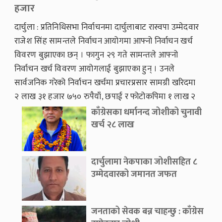
हजार
दार्चुला : प्रतिनिधिसभा निर्वाचनमा दार्चुलाबाट रास्वपा उम्मेदवार
राजेश सिंह सामन्तले निर्वाचन आयोगमा आफ्नो निर्वाचन खर्च
विवरण बुझाएका छन् । फागुन २९ गते सामन्तले आफ्नो
निर्वाचन खर्च विवरण आयोगलाई बुझाएका हुन् । उनले
सार्वजनिक गरेको निर्वाचन खर्चमा प्रचारप्रसार सामग्री खरिदमा
२ लाख ३१ हजार ७५० रुपैयाँ, छपाई र फोटोकपिमा १ लाख २
हजार ६२० रुपैयाँ, सवारी साधन भाडामा ४ लाख ४१ हजार
काँग्रेसका धर्मानन्द जोशीको चुनावी
१९० रुपैयाँ, वडा, पालिकास्तरमा प्रचारप्रसारमा ११ लाख ७०
खर्च २८ लाख
हजार
दार्चुलामा नेकपाका जोशीसहित ८
उम्मेदवारको जमानत जफत
जनताको सेवक बन्न चाहन्छु : काँग्रेस