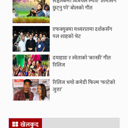
संञ्चारकर्मी विजयले ल्याए ‘तिमीसँग
सँगै भेट्ने इच्छालाई व्यक्त गरिएको
छुट्नु परे’ बोलको गीत
एफक्युबमा मध्यरातमा दर्शकसँग
पल शाहको भेट
दयाहाङ र स्वेताको ‘कान्छी’ गीत
रिलिज
रिलिज भयो कमेडी फिल्म ‘फाटेको
जुत्ता’
खेलकुद