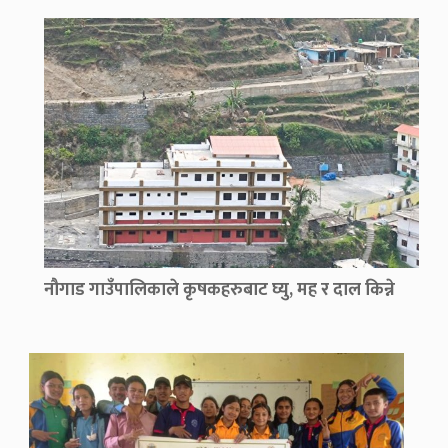
नौगाड गाउँपालिकाले कृषकहरुबाट घ्यु, मह र दाल किन्ने