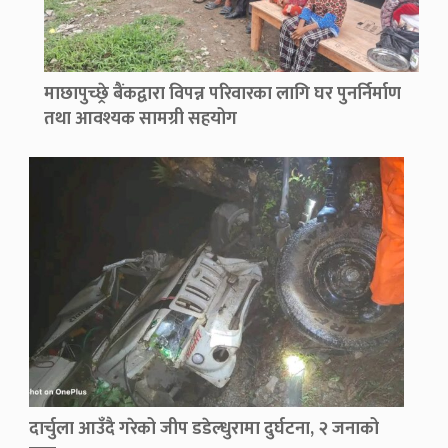
माछापुच्छ्रे बैंकद्वारा विपन्न परिवारका लागि घर पुनर्निर्माण
तथा आवश्यक सामग्री सहयोग
दार्चुला आउँदै गरेको जीप डडेल्धुरामा दुर्घटना, २ जनाको