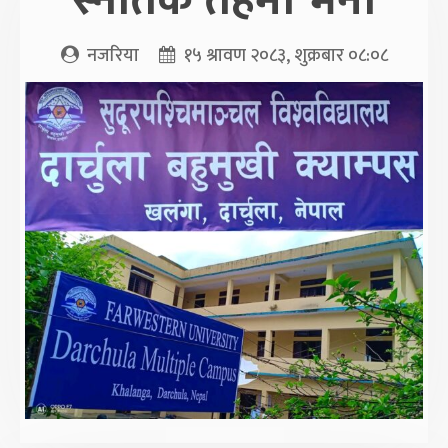
स्नातक तहमा भर्ना
नजरिया
१५ श्रावण २०८३, शुक्रबार ०८:०८