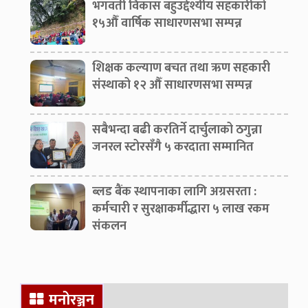
भगवती विकास बहुउद्देश्यीय सहकारीको
मंगल सिह धामी दाइ मलाई स्वदेशमै स्वाभिमान
१५औँ वार्षिक साधारणसभा सम्पन्न
जोगाउन कति गार्‍हो छ । तपाईलाई परदेशमा
अभिमान जोगाउन कत्ति गाह्रो होला । खैर मलाई
शिक्षक कल्याण बचत तथा ऋण सहकारी
पुरानो याद आयो स्कुल पढ्दाको तपाईले मलाई भनेर
संस्थाको १२ औँ साधारणसभा सम्पन्न
कक्षा चार को महेन्द्र माला भन्दा पुरानो ज्ञान मालाको
किताब ल्याउनु भएको थियो नि त्यसमा विदुर नीति
सबैभन्दा बढी करतिर्ने दार्चुलाको ठगुन्ना
कण्ठस्थ गरेको थिए । स्कुल जानू अघिल्लो दिन नै
जनरल स्टोरसँगै ५ करदाता सम्मानित
आहा कति सुन्दर वान्की अनार झै कविताका हरफ ।
ज्ञानि विदुरको नीति बचन प्रष्फुटित
ब्लड बैंक स्थापनाका लागि अग्रसरता :
कर्मचारी र सुरक्षाकर्मीद्धारा ५ लाख रकम
संकलन
मनोरञ्जन