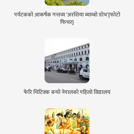
पर्यटकको आकर्षक गन्तव्य ‘अरशिया ब्याम्बो ग्रोभ’[फोटो
फिचर]
फेरि चिटिक्क बन्यो नेपालको पहिलो विद्यालय