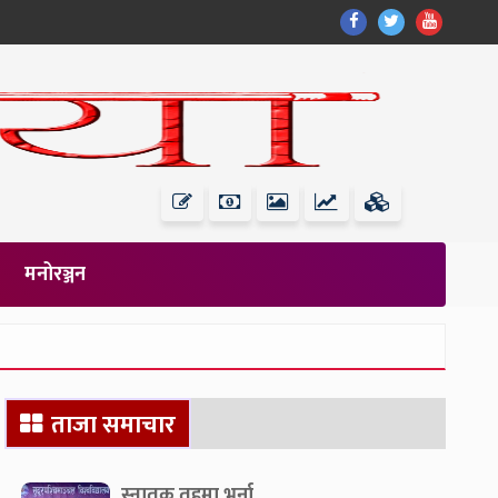
Find
Find
Find
Us
Us
Us
On
On
On
Facebook
Twitter
Youtub
मनोरञ्जन
Secondary
ताजा समाचार
Sidebar
स्नातक तहमा भर्ना