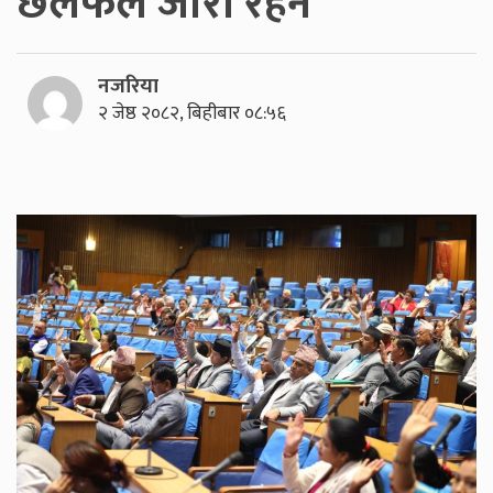
छलफल जारी रहने
नजरिया
२ जेष्ठ २०८२, बिहीबार ०८:५६