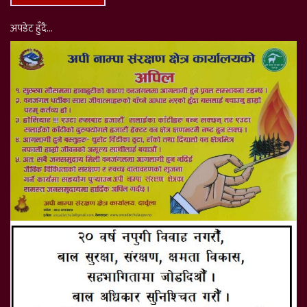
अपडेट हुँदै…