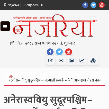
Skip
Find
Find
Fin
Najariya | 07 Aug 2026, Fri
to
Us
Us
Us
content
On
On
On
Facebook
Twitter
Yo
वि.स. २०८३ साल श्रावण २२ गते, शुक्रबार
Find
Find
Find
Us
Us
Us
On
On
On
Facebook
Twitter
Youtube
अनेरास्ववियु सुदूरपश्चिम–काठमाडौँ सम्पर्क समिति अध्यक्षमा बोहरा चयन
Home
अनेरास्ववियु सुदूरपश्चिम–