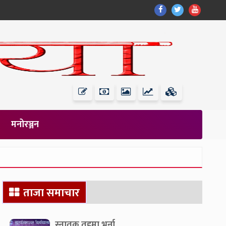
Find
Find
Find
Us
Us
Us
On
On
On
Facebook
Twitter
Youtub
मनोरञ्जन
Secondary
ताजा समाचार
Sidebar
स्नातक तहमा भर्ना