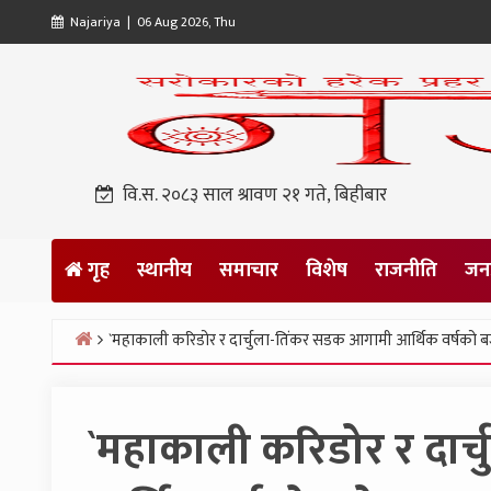
Skip
Najariya | 06 Aug 2026, Thu
to
content
वि.स. २०८३ साल श्रावण २१ गते, बिहीबार
गृह
स्थानीय
समाचार
विशेष
राजनीति
जनप
`महाकाली करिडोर र दार्चुला-तिंकर सडक आगामी आर्थिक वर्षको बजे
Home
`महाकाली करिडोर र दार