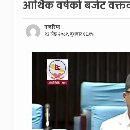
आर्थिक वर्षको बजेट वक्तव
नजरिया
२३ जेष्ठ २०८१, बुधबार १६:१५