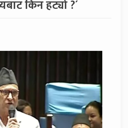
्यबाट किन हट्यो ?´