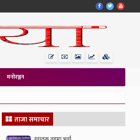
Find
Find
Find
Us
Us
Us
On
On
On
Facebook
Twitter
Youtub
मनोरञ्जन
Secondary
ताजा समाचार
Sidebar
स्नातक तहमा भर्ना