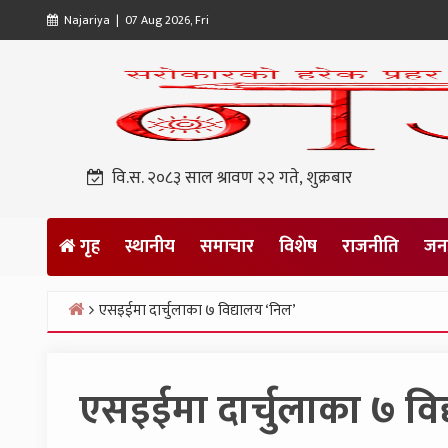
Skip
Najariya | 07 Aug 2026, Fri
to
content
वि.स. २०८३ साल श्रावण २२ गते, शुक्रबार
गृह
स्थानीय
समाचार
विशेष
राजनीति
जनप
एसइईमा दार्चुलाका ७ विद्यालय ‘निल’
Home
एसइईमा दार्चुलाका ७ विद