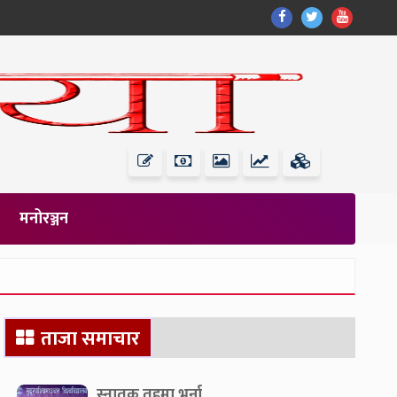
Find
Find
Find
Us
Us
Us
On
On
On
Facebook
Twitter
Youtub
मनोरञ्जन
Secondary
ताजा समाचार
Sidebar
स्नातक तहमा भर्ना