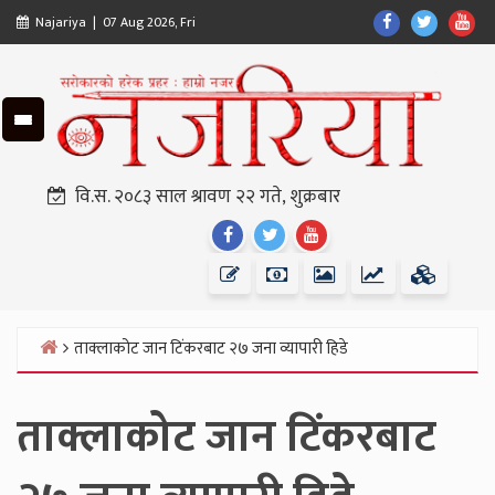
Skip
Find
Find
Fin
Najariya | 07 Aug 2026, Fri
to
Us
Us
Us
content
On
On
On
Facebook
Twitter
Yo
वि.स. २०८३ साल श्रावण २२ गते, शुक्रबार
Find
Find
Find
Us
Us
Us
On
On
On
Facebook
Twitter
Youtube
ताक्लाकोट जान टिंकरबाट २७ जना व्यापारी हिडे
Home
ताक्लाकोट जान टिंकरबाट