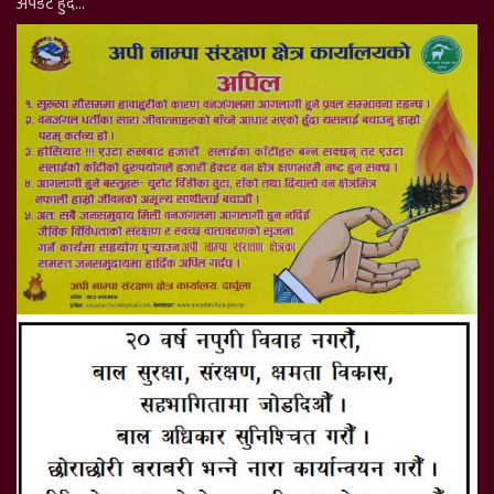
अपडेट हुँदै…