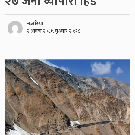
२७ जना व्यापारी हिडे
नजरिया
२ श्रावण २०८१, बुधबार २०:२८