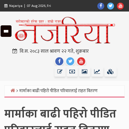
Skip
Find
Find
Fin
Najariya | 07 Aug 2026, Fri
to
Us
Us
Us
content
On
On
On
Facebook
Twitter
Yo
वि.स. २०८३ साल श्रावण २२ गते, शुक्रबार
Find
Find
Find
Us
Us
Us
On
On
On
Facebook
Twitter
Youtube
मार्माका बाढी पहिरो पीडित परिवारलाई राहत वितरण
Home
मार्माका बाढी पहिरो पीडित