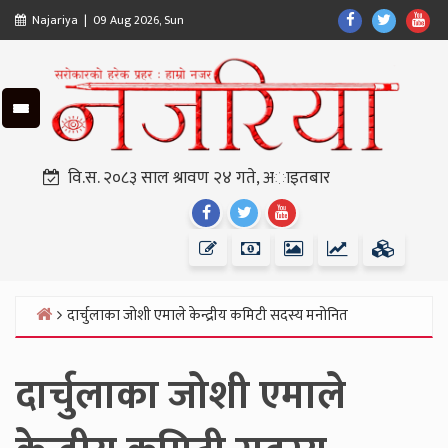
Skip
Find
Find
Fin
Najariya | 09 Aug 2026, Sun
to
Us
Us
Us
content
On
On
On
Facebook
Twitter
Yo
वि.स. २०८३ साल श्रावण २४ गते, अाइतबार
Find
Find
Find
Us
Us
Us
On
On
On
Facebook
Twitter
Youtube
दार्चुलाका जोशी एमाले केन्द्रीय कमिटी सदस्य मनोनित
Home
दार्चुलाका जोशी एमाले