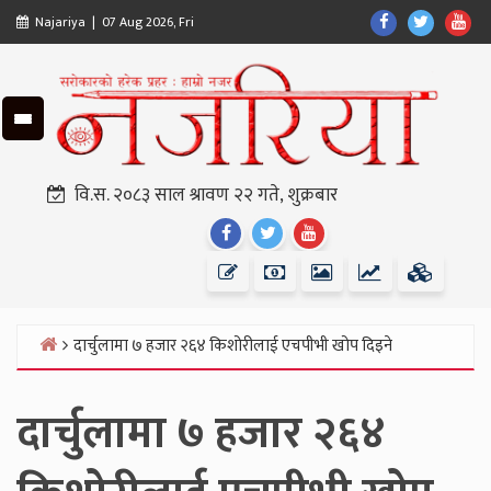
Skip
Find
Find
Fin
Najariya | 07 Aug 2026, Fri
to
Us
Us
Us
content
On
On
On
Facebook
Twitter
Yo
वि.स. २०८३ साल श्रावण २२ गते, शुक्रबार
Find
Find
Find
Us
Us
Us
On
On
On
Facebook
Twitter
Youtube
दार्चुलामा ७ हजार २६४ किशोरीलाई एचपीभी खोप दिइने
Home
दार्चुलामा ७ हजार २६४