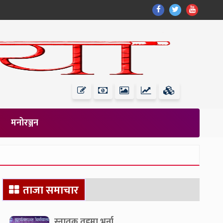
Find
Find
Find
Us
Us
Us
On
On
On
Facebook
Twitter
Youtub
मनोरञ्जन
Secondary
ताजा समाचार
Sidebar
स्नातक तहमा भर्ना