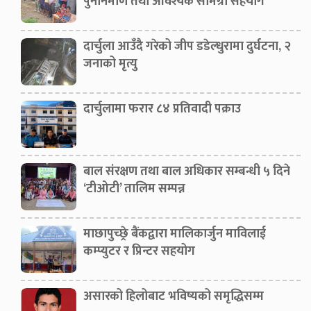
पुनर्निर्माण तथा आवश्यक सामग्री सहयोग
दार्चुला आउँदै गरेको जीप डडेल्धुरामा दुर्घटना, २
जनाको मृत्यु
दार्चुलामा फरार ८४ प्रतिवादी पक्राउ
बाल संरक्षण तथा बाल अधिकार सम्बन्धी ५ दिने
‘टीओटी’ तालिम सम्पन्न
माछापुच्छ्रे बैंकद्वारा मालिकार्जुन माविलाई
कम्प्युटर र प्रिन्टर सहयोग
असारको हिलोबाट भविष्यको समृद्धिसम्म