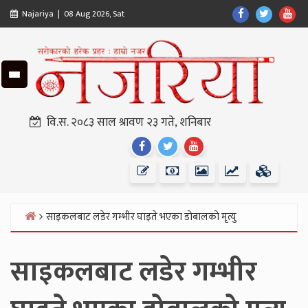
Skip
Find
Find
Fin
Najariya | 08 Aug 2026, Sat
to
Us
Us
Us
content
On
On
On
Facebook
Twitter
Yo
वि.स. २०८३ साल श्रावण २३ गते, शनिबार
Find
Find
Find
Us
Us
Us
On
On
On
Facebook
Twitter
Youtube
साइकलबाट लडेर गम्भीर घाइते भएका डोबालको मृत्यु
Home
साइकलबाट लडेर गम्भीर