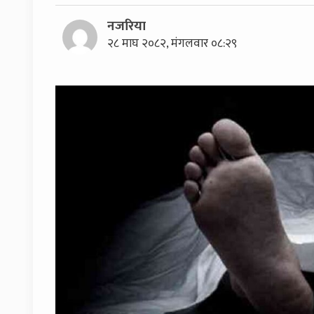
नजरिया
२८ माघ २०८२, मंगलवार ०८:२९