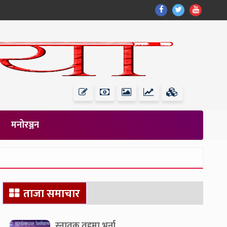
Find
Find
Find
Us
Us
Us
On
On
On
Facebook
Twitter
Youtub
मनोरञ्जन
Secondary
ताजा समाचार
Sidebar
स्नातक तहमा भर्ना