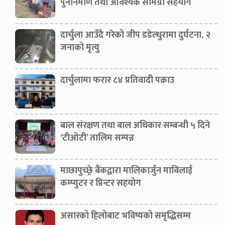
पुनर्निर्माण तथा आवश्यक सामग्री सहयोग
दार्चुला आउँदै गरेको जीप डडेल्धुरामा दुर्घटना, २
जनाको मृत्यु
दार्चुलामा फरार ८४ प्रतिवादी पक्राउ
बाल संरक्षण तथा बाल अधिकार सम्बन्धी ५ दिने
‘टीओटी’ तालिम सम्पन्न
माछापुच्छ्रे बैंकद्वारा मालिकार्जुन माविलाई
कम्प्युटर र प्रिन्टर सहयोग
असारको हिलोबाट भविष्यको समृद्धिसम्म