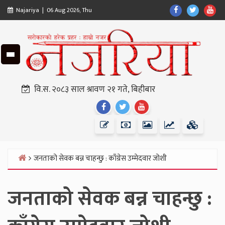
Skip
Find
Find
Fin
Najariya | 06 Aug 2026, Thu
to
Us
Us
Us
content
On
On
On
Facebook
Twitter
Yo
वि.स. २०८३ साल श्रावण २१ गते, बिहीबार
Find
Find
Find
Us
Us
Us
On
On
On
Facebook
Twitter
Youtube
जनताको सेवक बन्न चाहन्छु : काँग्रेस उम्मेदवार जोशी
Home
जनताको सेवक बन्न चाहन्छु :