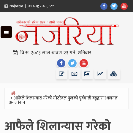
Skip
Find
Find
Fin
Najariya | 08 Aug 2026, Sat
to
Us
Us
Us
content
On
On
On
Facebook
Twitter
Yo
वि.स. २०८३ साल श्रावण २३ गते, शनिबार
Find
Find
Find
Us
Us
Us
On
On
On
Facebook
Twitter
Youtube
आफैले शिलान्यास गरेको मोटरेवल पुलको पूर्वमन्त्री बडूद्वारा स्थलगत
Home
अवलोकन
आफैले शिलान्यास गरेको