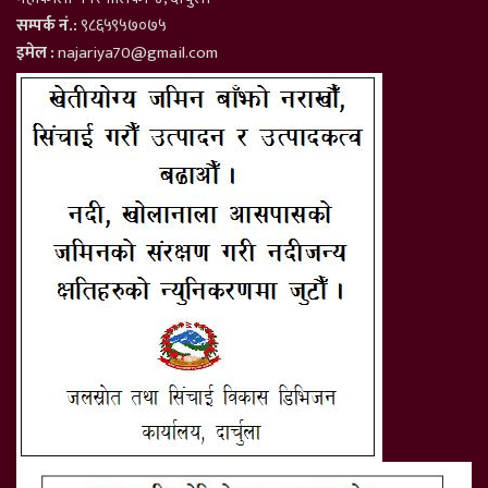
सम्पर्क नं.:
९८६५९५७०७५
इमेल :
najariya70@gmail.com