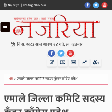
Skip
Find
Find
Fin
Najariya | 09 Aug 2026, Sun
to
Us
Us
Us
content
On
On
On
Facebook
Twitter
Yo
वि.स. २०८३ साल श्रावण २४ गते, अाइतबार
Find
Find
Find
Us
Us
Us
On
On
On
Facebook
Twitter
Youtube
एमाले जिल्ला कमिटि सदस्य कुँवर काँग्रेस प्रवेश
Home
एमाले जिल्ला कमिटि सदस्य