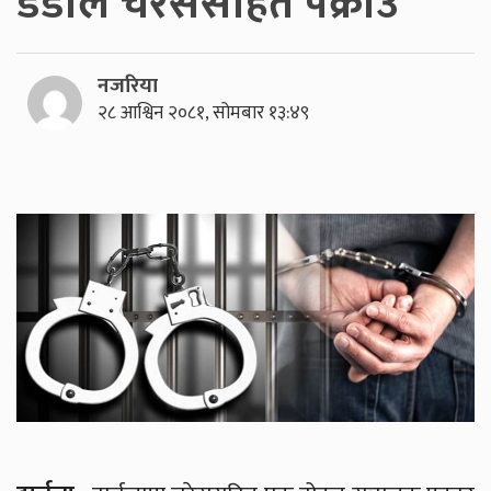
डडाल चरेससहित पक्राउ
नजरिया
२८ आश्विन २०८१, सोमबार १३:४९