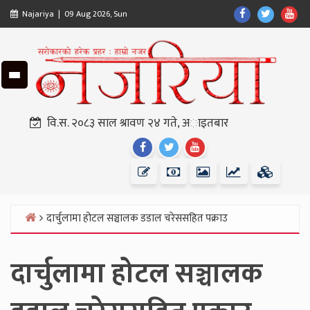
Skip
Find
Find
Fin
Najariya | 09 Aug 2026, Sun
to
Us
Us
Us
content
On
On
On
Facebook
Twitter
Yo
वि.स. २०८३ साल श्रावण २४ गते, अाइतबार
Find
Find
Find
Us
Us
Us
On
On
On
Facebook
Twitter
Youtube
दार्चुलामा होटल सञ्चालक डडाल चरेससहित पक्राउ
Home
दार्चुलामा होटल सञ्चालक