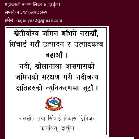
महाकाली नगरपालिका-४, दार्चुला
सम्पर्क नं.:
९८६५९५७०७५
इमेल :
najariya70@gmail.com