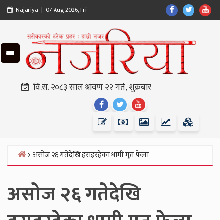
Skip
Find
Find
Fin
Najariya | 07 Aug 2026, Fri
to
Us
Us
Us
content
On
On
On
Facebook
Twitter
Yo
वि.स. २०८३ साल श्रावण २२ गते, शुक्रबार
Find
Find
Find
Us
Us
Us
On
On
On
Facebook
Twitter
Youtube
असोज २६ गतेदेखि हराइरहेका धामी मृत फेला
Home
असोज २६ गतेदेखि