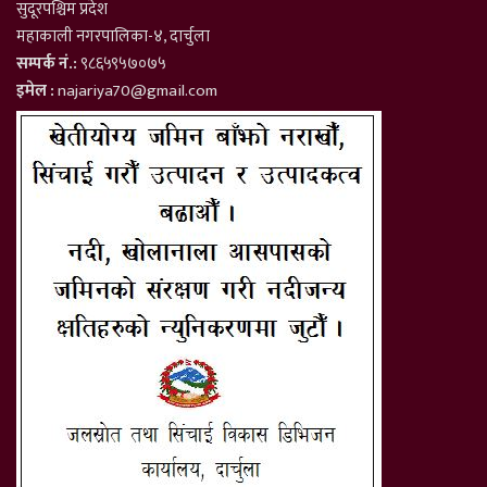
सुदूरपश्चिम प्रदेश
महाकाली नगरपालिका-४, दार्चुला
सम्पर्क नं.:
९८६५९५७०७५
इमेल :
najariya70@gmail.com