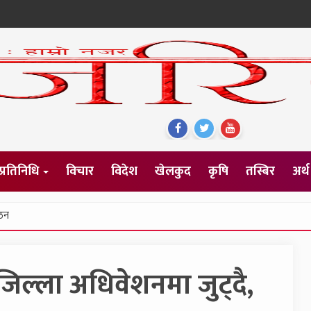
Find
Find
Find
Us
Us
Us
On
On
On
्रतिनिधि
विचार
विदेश
खेलकुद
कृषि
तस्बिर
अर्थ
Facebook
Twitter
Youtube
गठन
 जिल्ला अधिवेशनमा जुट्दै,