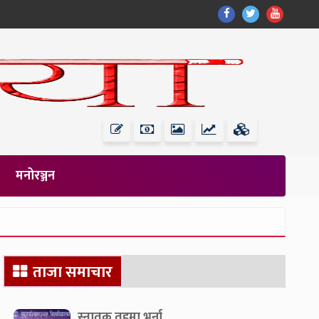
Find
Find
Find
Us
Us
Us
On
On
On
Facebook
Twitter
Youtub
मनोरञ्जन
Secondary
ताजा समाचार
Sidebar
स्नातक तहमा भर्ना