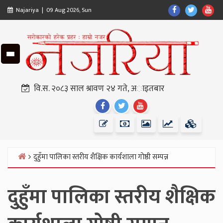
Skip
Find
Find
Fin
Najariya | 09 Aug 2026, Sun
to
Us
Us
Us
content
On
On
On
Facebook
Twitter
Yo
वि.स. २०८३ साल श्रावण २४ गते, अाइतबार
Find
Find
Find
Us
Us
Us
On
On
On
Facebook
Twitter
Youtube
दुहुँमा पालिका स्तरीय शैक्षिक कार्यशाला गोष्ठी सम्पन्न
Home
दुहुँमा पालिका स्तरीय शैक्षिक