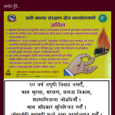
अपडेट हुँदै…