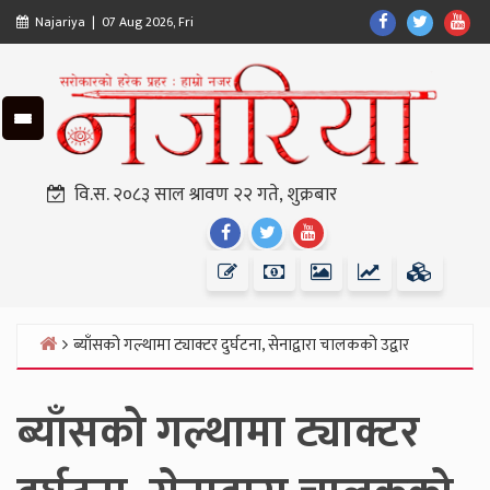
Skip
Find
Find
Fin
Najariya | 07 Aug 2026, Fri
to
Us
Us
Us
content
On
On
On
Facebook
Twitter
Yo
वि.स. २०८३ साल श्रावण २२ गते, शुक्रबार
Find
Find
Find
Us
Us
Us
On
On
On
Facebook
Twitter
Youtube
ब्याँसको गल्थामा ट्याक्टर दुर्घटना, सेनाद्वारा चालकको उद्वार
Home
ब्याँसको गल्थामा ट्याक्टर