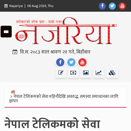
Skip
Find
Find
Fin
Najariya | 06 Aug 2026, Thu
to
Us
Us
Us
content
On
On
On
Facebook
Twitter
Yo
वि.स. २०८३ साल श्रावण २१ गते, बिहीबार
Find
Find
Find
Us
Us
Us
On
On
On
Facebook
Twitter
Youtube
नेपाल टेलिकमको सेवा महिनौदेखि अवरुद्ध, समस्या समाधानका लागि
Home
ज्ञापन
नेपाल टेलिकमको सेवा