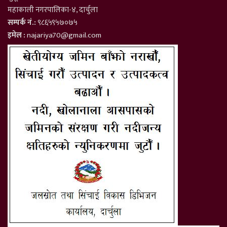
महाकाली नगरपालिका-४, दार्चुला
सम्पर्क नं.:
९८६५९५७०७५
इमेल :
najariya70@gmail.com