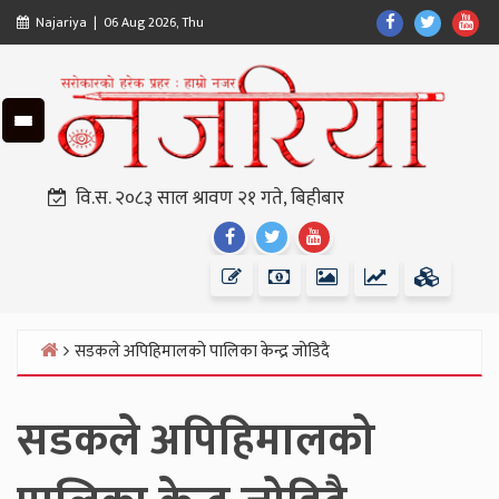
Skip
Find
Find
Fin
Najariya | 06 Aug 2026, Thu
to
Us
Us
Us
content
On
On
On
Facebook
Twitter
Yo
वि.स. २०८३ साल श्रावण २१ गते, बिहीबार
Find
Find
Find
Us
Us
Us
On
On
On
Facebook
Twitter
Youtube
सडकले अपिहिमालको पालिका केन्द्र जोडिदै
Home
सडकले अपिहिमालको