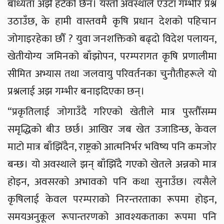
बाध्यता अझै हटेको छैन। यस्तो अवस्थाले एउटा गम्भीर प्रश्न
उठाउँछ, के हामी वास्तवमै कृषि प्रधान देशको पहिचान
जोगाइरहेका छौँ ? युवा जनशक्तिको बढ्दो विदेश पलायन,
खेतीयोग्य जमिनको बाँझोपन, परम्परागत कृषि प्रणालीमा
सीमित अभ्यास तथा जलवायु परिवर्तनका चुनौतीहरूले यो
प्रश्नलाई अझ गम्भीर बनाइदिएका छन्।
“प्रकृतिलाई जोगाउँदै गरिएको खेतीले मात्र पुस्तौँसम्म
समृद्धिको बीउ छर्छ। आखिर जब खेत उजाडिन्छ, केवल
माटो मात्र बाँझिँदैन, राष्ट्रको आत्मनिर्भर भविष्य पनि कमजोर
बन्छ। यो अवस्थाले झन् बाँझिँदै गएको खेतले अन्नको मात्र
होइन, अवसरको अभावको पनि कथा सुनाउँछ। त्यसैले
कृषिलाई केवल परम्पराको निरन्तरताका रूपमा होइन,
समयअनुकूल रूपान्तरणको आवश्यकताका रूपमा पनि