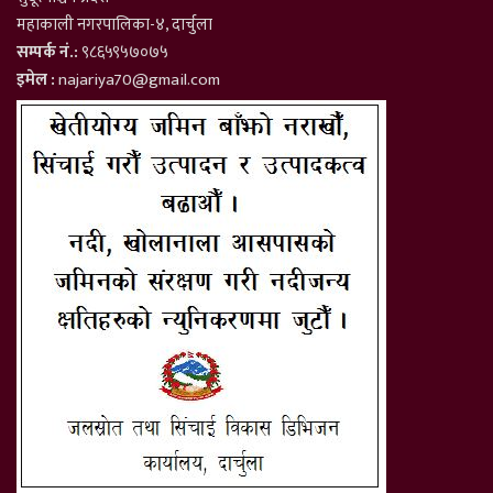
महाकाली नगरपालिका-४, दार्चुला
सम्पर्क नं.:
९८६५९५७०७५
इमेल :
najariya70@gmail.com