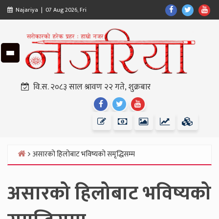
Skip
Find
Find
Fin
Najariya | 07 Aug 2026, Fri
to
Us
Us
Us
content
On
On
On
Facebook
Twitter
Yo
वि.स. २०८३ साल श्रावण २२ गते, शुक्रबार
Find
Find
Find
Us
Us
Us
On
On
On
Facebook
Twitter
Youtube
असारको हिलोबाट भविष्यको समृद्धिसम्म
Home
असारको हिलोबाट भविष्यको